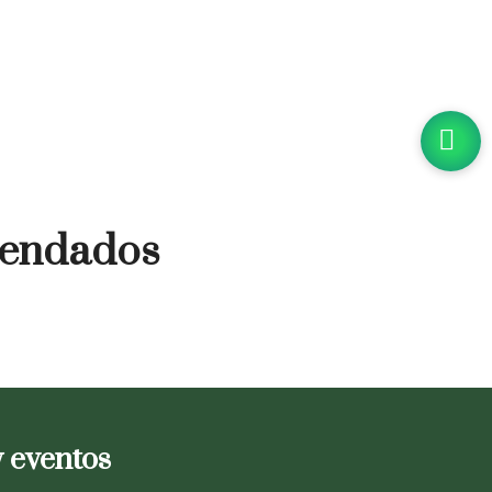
omendados
y eventos