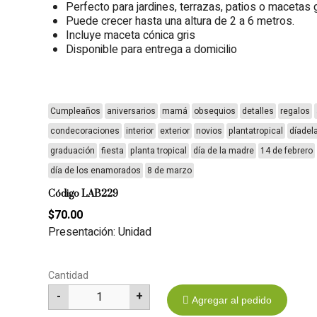
Perfecto para jardines, terrazas, patios o macetas 
Puede crecer hasta una altura de 2 a 6 metros.
Incluye maceta cónica gris
Disponible para entrega a domicilio
Cumpleaños
aniversarios
mamá
obsequios
detalles
regalos
condecoraciones
interior
exterior
novios
plantatropical
díadel
graduación
fiesta
planta tropical
día de la madre
14 de febrero
día de los enamorados
8 de marzo
Código LAB229
$70.00
Presentación: Unidad
Cantidad
-
+
1
Agregar al pedido