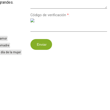
grandes.
Código de verificación
*
:
amor
Enviar
amadre
día de la mujer