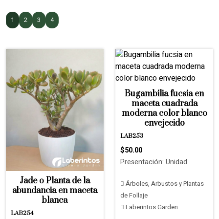
1
2
3
4
Bugambilia fucsia en
maceta cuadrada
moderna color blanco
envejecido
LAB253
$50.00
Presentación: Unidad
Jade o Planta de la
Árboles, Arbustos y Plantas
abundancia en maceta
de Follaje
blanca
Laberintos Garden
LAB254