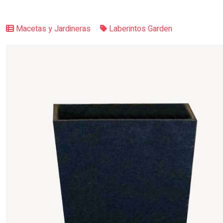
Macetas y Jardineras
Laberintos Garden