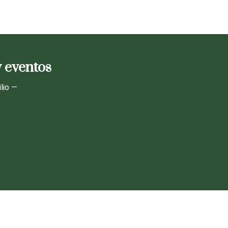
y eventos
lio —