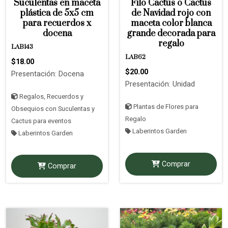
Suculentas en maceta
Filo Cactus o Cactus
plástica de 5x5 cm
de Navidad rojo con
para recuerdos x
maceta color blanca
docena
grande decorada para
regalo
LAB143
LAB62
$18.00
$20.00
Presentación: Docena
Presentación: Unidad
Regalos, Recuerdos y
Plantas de Flores para
Obsequios con Suculentas y
Regalo
Cactus para eventos
Laberintos Garden
Laberintos Garden
Comprar
Comprar