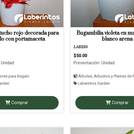
tucho rojo decorada para
Bugambilia violeta en m
lo con portamaceta
blanco arena
LAB239
$50.00
 Unidad
Presentación: Unidad
lores para Regalo
Árboles, Arbustos y Plantas de F
arden
Laberintos Garden
Comprar
Comprar