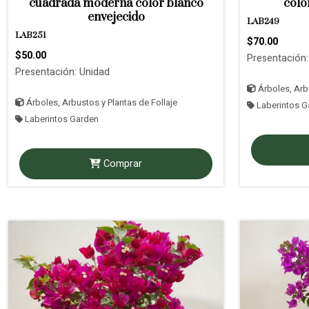
cuadrada moderna color blanco
colo
envejecido
LAB249
LAB251
$70.00
$50.00
Presentación:
Presentación: Unidad
Árboles, Arbu
Árboles, Arbustos y Plantas de Follaje
Laberintos G
Laberintos Garden
Comprar