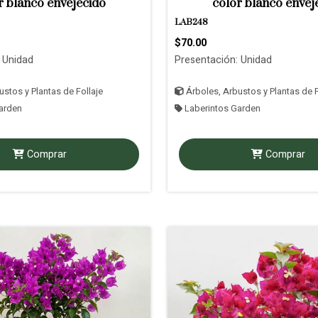
r blanco envejecido
color blanco envej
LAB248
$70.00
 Unidad
Presentación: Unidad
stos y Plantas de Follaje
Árboles, Arbustos y Plantas de F
arden
Laberintos Garden
Comprar
Comprar