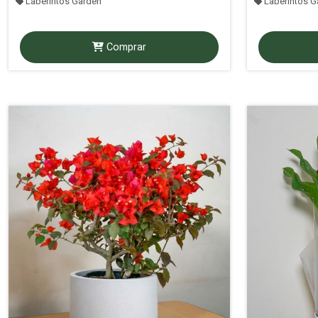
Laberintos Garden
Laberintos G
Comprar