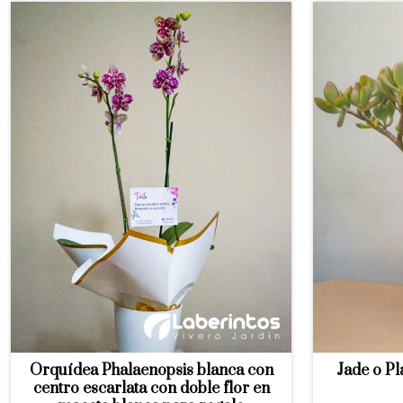
Orquídea Phalaenopsis blanca con
Jade o Pl
centro escarlata con doble flor en