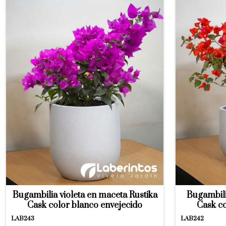
Bugambilia violeta en maceta Rustika
Bugambili
Cask color blanco envejecido
Cask co
LAB243
LAB242