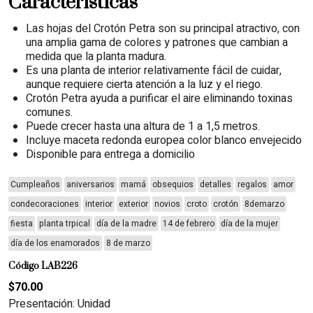
Características
Las hojas del Crotón Petra son su principal atractivo, con
una amplia gama de colores y patrones que cambian a
medida que la planta madura.
Es una planta de interior relativamente fácil de cuidar,
aunque requiere cierta atención a la luz y el riego.
Crotón Petra ayuda a purificar el aire eliminando toxinas
comunes.
Puede crecer hasta una altura de 1 a 1,5 metros.
Incluye maceta redonda europea color blanco envejecido
Disponible para entrega a domicilio
Cumpleaños
aniversarios
mamá
obsequios
detalles
regalos
amor
condecoraciones
interior
exterior
novios
croto
crotón
8demarzo
fiesta
planta trpical
día de la madre
14 de febrero
día de la mujer
día de los enamorados
8 de marzo
Código LAB226
$70.00
Presentación: Unidad