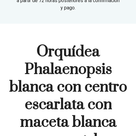
a partir de 72 horas posteriores a la confirmación
y pago.
Orquídea
Phalaenopsis
blanca con centro
escarlata con
maceta blanca