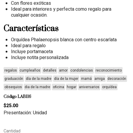
Con flores exóticas
Ideal para interiores y perfecta como regalo para
cualquier ocasión.
Características
Orquídea Phalaenopsis blanca con centro escarlata
Ideal para regalo
Incluye portamaceta
Incluye notita personalizada
regalos
cumpleaños
detalles
amor
condolencias
reconocimiento
graduación
día de la madre
día de la mujer
mamá
amiga
decoración
obsequios
dia de la madre
oficina
hogar
aniversarios
orquídea
Código LAB116
$25.00
Presentación: Unidad
Cantidad