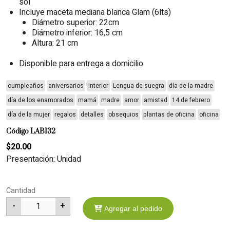
sol
Incluye maceta mediana blanca Glam (6lts)
Diámetro superior: 22cm
Diámetro inferior: 16,5 cm
Altura: 21 cm
Disponible para entrega a domicilio
cumpleaños
aniversarios
interior
Lengua de suegra
día de la madre
día de los enamorados
mamá
madre
amor
amistad
14 de febrero
día de la mujer
regalos
detalles
obsequios
plantas de oficina
oficina
Código LAB132
$20.00
Presentación: Unidad
Cantidad
-
+
1
Agregar al pedido