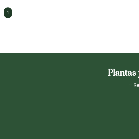
1
Plantas 
— Re