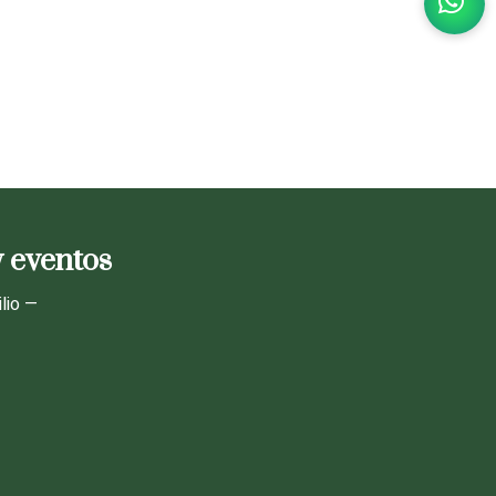
y eventos
lio —