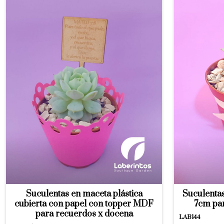
Suculentas en maceta plástica
Suculentas
cubierta con papel con topper MDF
7cm pa
para recuerdos x docena
LAB144