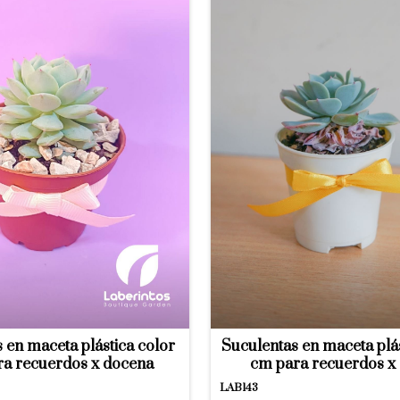
 en maceta plástica color
Suculentas en maceta plá
ra recuerdos x docena
cm para recuerdos x
LAB143