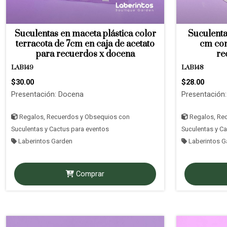
Suculentas en maceta plástica color
Suculenta
terracota de 7cm en caja de acetato
cm con
para recuerdos x docena
re
LAB149
LAB148
$30.00
$28.00
Presentación: Docena
Presentación
Regalos, Recuerdos y Obsequios con
Regalos, Re
Suculentas y Cactus para eventos
Suculentas y C
Laberintos Garden
Laberintos G
Comprar