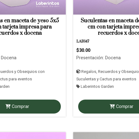
s en maceta de yeso 5x5
Suculentas en maceta d
 tarjeta impresa para
cm con tarjeta impre
cuerdos x docena
recuerdos x doc
LAB147
$30.00
: Docena
Presentación: Docena
cuerdos y Obsequios con
Regalos, Recuerdos y Obsequio
actus para eventos
Suculentas y Cactus para eventos
arden
Laberintos Garden
Comprar
Comprar