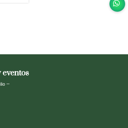
y eventos
lio —