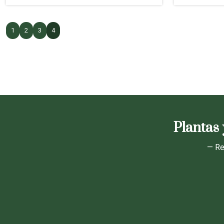
1
2
3
4
Plantas 
— Re