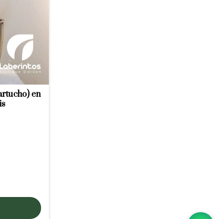
artucho) en
is